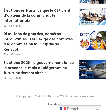
Élections en Haïti : ce que le CEP vient
d’obtenir de la communauté
internationale
6 août 2026
91 millions de gourdes, caméras
introuvables : TALK exige des comptes
à la commission municipale de
Kenscoff
6 août 2026
Élections 2026 : le gouvernement lance
le processus, mais où siégeront les
futurs parlementaires ?
5 août 2026
© Copyright REALITE INFO 2026, Tous droits réservés
Facebook
French
French